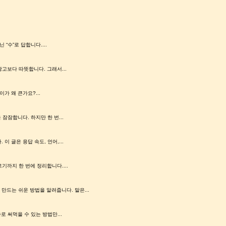
“수”로 답합니다....
광고보다 따뜻합니다. 그래서...
가 왜 큰가요?...
잠잠합니다. 하지만 한 번...
 글은 응답 속도, 언어,...
기까지 한 번에 정리합니다....
만드는 쉬운 방법을 알려줍니다. 말은...
로 써먹을 수 있는 방법만...