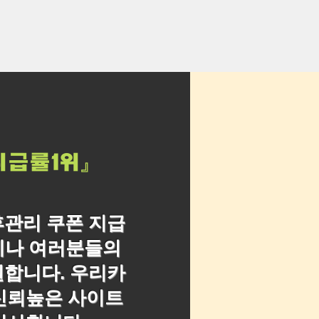
지급률1위』
후관리 쿠폰 지급
언제나 여러분들의
원합니다. 우리카
신뢰높은 사이트