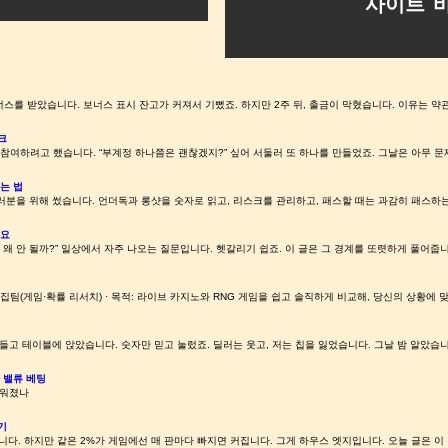
사이트 
스를 받았습니다. 보너스 표시 잔고가 커져서 기뻤죠. 하지만 2주 뒤, 출금이 막혔습니다. 이유는 약관 
크
참여하려고 했습니다. “부계정 하나쯤은 괜찮겠지?” 싶어 서둘러 또 하나를 만들었죠. 그날은 아무 문제 
는 법
여러분을 위해 썼습니다. 언더독과 롱샷을 숫자로 읽고, 리스크를 관리하고, 패스할 때는 과감히 패스하
개요
 왜 안 될까?” 일상에서 자주 나오는 질문입니다. 헷갈리기 쉽죠. 이 글은 그 경계를 또렷하게 풀어줍니
성: 편집팀(게임·확률 리서치) · 목적: 라이브 카지노와 RNG 게임을 쉽고 솔직하게 비교해, 당신의 상황에 맞
 들고 테이블에 앉았습니다. 숫자만 믿고 눌렀죠. 딜러는 웃고, 저는 칩을 잃었습니다. 그날 밤 알았습니다.
 밸류 베팅
쉬워졌나
기
니다. 하지만 같은 2%가 게임에선 매 판마다 빠지면 커집니다. 그게 하우스 엣지입니다. 오늘 글은 이 