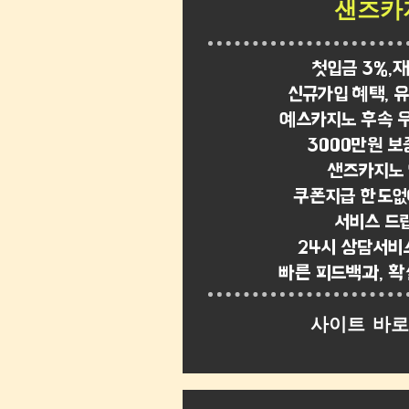
​샌즈
​샌즈
첫입금 3%,재
첫입금 3%,재
신규가입 혜택, 
신규가입 혜택, 
예스카지노 후속 
예스카지노 후속 
3000만원 보
3000만원 보
​샌즈카지노 
​샌즈카지노 
​쿠폰지급 한도
​쿠폰지급 한도
서비스 드
서비스 드
24시 상담서비
24시 상담서비
빠른 피드백과, 확
빠른 피드백과, 확
사이트 바
사이트 바